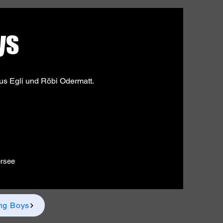
ys
ius Egli und Röbi Odermatt.
ersee
ng Boys