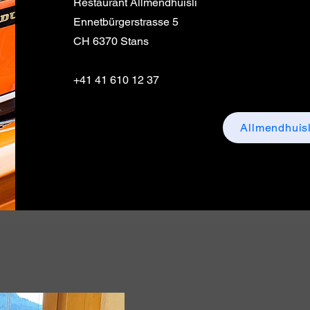
Restaurant Allmendhuisli
Ennetbürgerstrasse 5
CH 6370 Stans
+41 41 610 12 37
Allmendhuisl