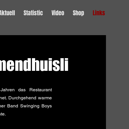
Aktuell
Statistic
Video
Shop
Links
mendhuisli
Jahren das Restaurant
ffnet. Durchgehend warme
einer Band Swinging Boys
ste.